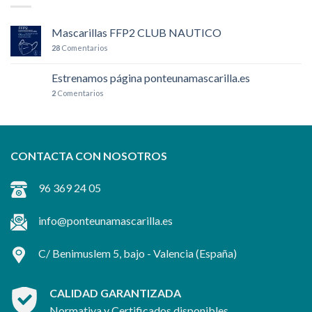
Mascarillas FFP2 CLUB NAUTICO
28
Comentarios
Estrenamos página ponteunamascarilla.es
2
Comentarios
CONTACTA CON NOSOTROS
96 369 24 05
info@ponteunamascarilla.es
C/ Benimuslem 5, bajo -
Valencia
(España)
CALIDAD GARANTIZADA
Normativa y Certificados disponibles