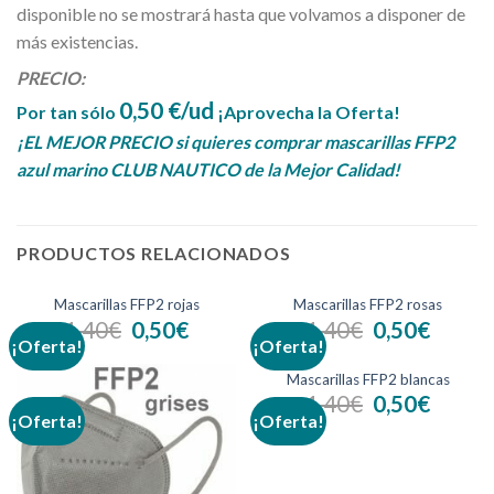
disponible no se mostrará hasta que volvamos a disponer de
más existencias.
PRECIO:
0,50 €/ud
Por tan sólo
¡Aprovecha la Oferta!
¡EL MEJOR PRECIO si quieres comprar mascarillas FFP2
azul marino CLUB NAUTICO de la Mejor Calidad!
PRODUCTOS RELACIONADOS
Mascarillas FFP2 rojas
Mascarillas FFP2 rosas
1,40
€
0,50
€
1,40
€
0,50
€
¡Oferta!
¡Oferta!
Mascarillas FFP2 blancas
1,40
€
0,50
€
¡Oferta!
¡Oferta!