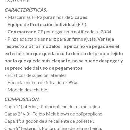
13,70 x 9 cm.
CARACTERÍSTICAS:
– Mascarillas FFP2 para niños, de
5 capas
.
–
Equipo de Protección Individual
(EPI).
–
Con marcado CE
por organismo notificado nº. 2834
– Pinza adaptable en nariz para un firme ajuste.
Ventaja
respecto a otros modelos: la pinza no va pegada en el
exterior sino que queda oculta dentro del propio tejido
por lo que queda más elegante, no se puede despegar y
se prescinde del uso de pegamentos
.
– Elásticos de sujeción laterales.
– Eficacia mínima de filtración ≥ 95%.
– Modelo desechable.
COMPOSICIÓN:
Capa 1ª (interior): Polipropileno de tela no tejida.
Capas 2ª y 3ª: Tejido Melt blown de polipropileno.
Capa 4ª: algodón de aire caliente de poliéster.
Capa 5ª (exterior): Polipropileno de tela no tejida.