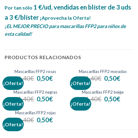
1 €/ud, vendidas en blíster de 3 uds
Por tan sólo
a 3 €/blíster
¡Aprovecha la Oferta!
¡EL MEJOR PRECIO para mascarillas FFP2 para niños de
esta calidad!
PRODUCTOS RELACIONADOS
Mascarillas FFP2 rosas
Mascarillas FFP2 moradas
1,40
€
0,50
€
1,40
€
0,50
€
¡Oferta!
¡Oferta!
Mascarillas FFP2 negras
Mascarillas FFP2 beige
1,40
€
0,50
€
1,40
€
0,50
€
¡Oferta!
¡Oferta!
Mascarillas FFP2 rojas
1,40
€
0,50
€
¡Oferta!