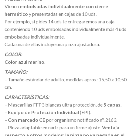
Vienen
embolsadas individualmente con cierre
hermético
y presentadas en cajas de 10 uds.
Por ejemplo, si pides 14 uds te entregaremos una caja
conteniendo 10 uds embolsadas individualmente más 4 uds
embolsadas individualmente.
Cada una de ellas incluye una pinza ajustadora.
COLOR:
Color azul marino
.
TAMAÑO:
– Tamaño estándar de adulto, medidas aprox: 15,50 x 10,50
cm.
CARACTERÍSTICAS:
– Mascarillas FFP3 blancas ultra protección, de
5 capas
.
–
Equipo de Protección Individual
(EPI).
–
Con marcado CE
por organismo notificado nº. 2163.
– Pinza adaptable en nariz para un firme ajuste.
Ventaja
respecto a otros modelos: la pinza no va pegada en el