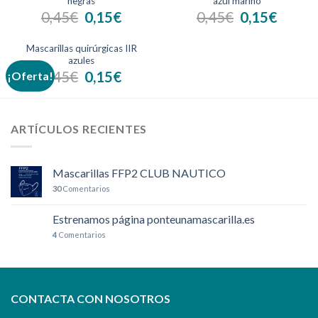
negras
azul marino
0,45
€
0,15
€
0,45
€
0,15
€
Mascarillas quirúrgicas IIR
azules
0,45
€
0,15
€
¡Oferta!
ARTÍCULOS RECIENTES
Mascarillas FFP2 CLUB NAUTICO
30
Comentarios
Estrenamos página ponteunamascarilla.es
4
Comentarios
CONTACTA CON NOSOTROS